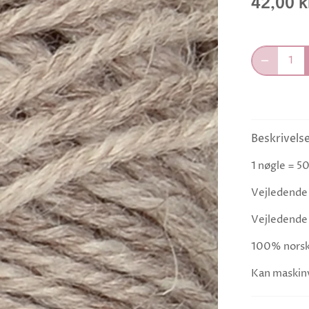
42,00 k
Beskrivels
1 nøgle = 50
Vejledende 
Vejledende
100% norsk
Kan maskin