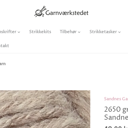
skrifter
Strikkekits
Tilbehør
Strikketasker
takt
arn
Sandnes Ga
2650 gr
Sandne