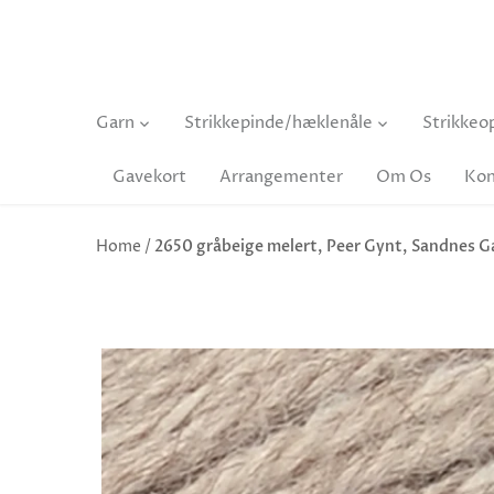
Hop
til
indhold
Garn
Strikkepinde/hæklenåle
Strikkeop
Gavekort
Arrangementer
Om Os
Kon
Home
/
2650 gråbeige melert, Peer Gynt, Sandnes G