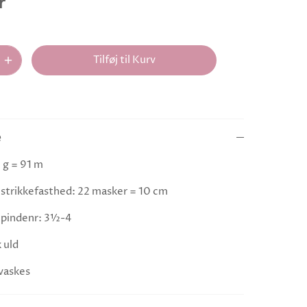
r
Tilføj til Kurv
e
 g = 91 m
strikkefasthed: 22 masker = 10 cm
 pindenr: 3½-4
 uld
vaskes