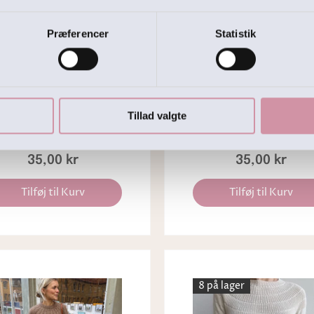
Præferencer
Statistik
Trykt opskrift
Trykt opskr
phie Shawl, PetiteKnit,
Sophie Hood, PetiteKn
Tillad valgte
trykt strikkeopskrift
trykt strikkeopskrif
35,00 kr
35,00 kr
Tilføj til Kurv
Tilføj til Kurv
8 på lager