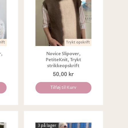
ift
Trykt opskrift
r,
Novice Slipover,
PetiteKnit, Trykt
strikkeopskrift
50,00 kr
Tilføj til Kurv
3 på lager