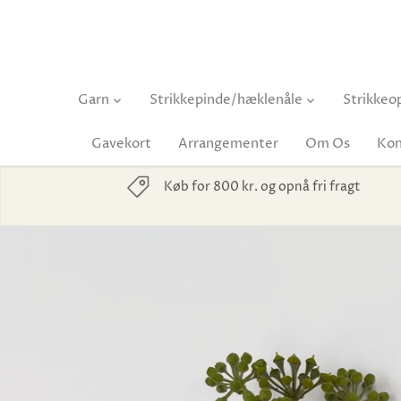
Hop
til
indhold
Garn
Strikkepinde/hæklenåle
Strikkeop
Gavekort
Arrangementer
Om Os
Kon
Køb for 800 kr. og opnå fri fragt