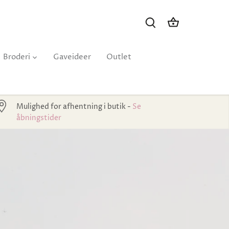
Broderi
Gaveideer
Outlet
Mulighed for afhentning i butik -
Se
åbningstider