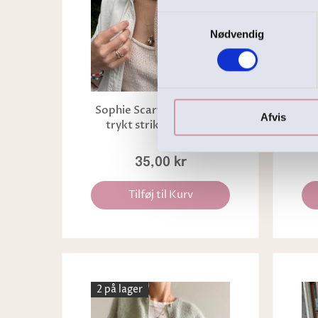
Samtykkevalg
Nødvendig
Trykt opskrift
Sophie Scarf, PetiteKnit,
So
Afvis
trykt strikkeopskrift
35,00 kr
Tilføj til Kurv
2 på lager