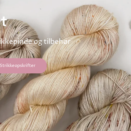
t
rikkepinde og tilbehør
Strikkeopskrifter