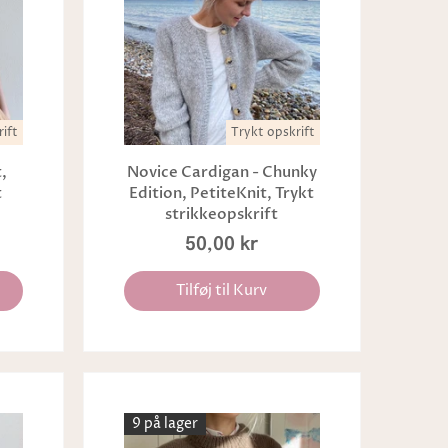
ift
Trykt opskrift
,
Novice Cardigan - Chunky
t
Edition, PetiteKnit, Trykt
strikkeopskrift
50,00 kr
Tilføj til Kurv
9 på lager