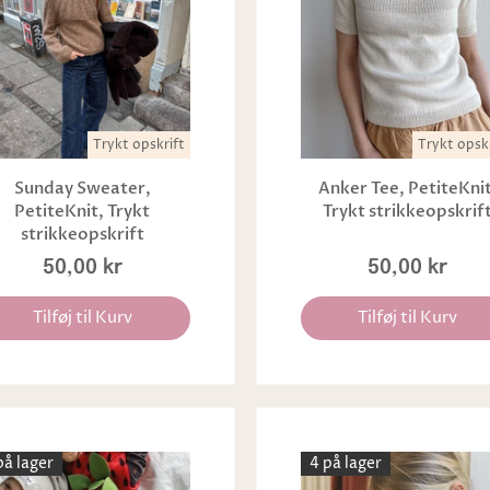
Trykt opskrift
Trykt opskr
Sunday Sweater,
Anker Tee, PetiteKnit
PetiteKnit, Trykt
Trykt strikkeopskrif
strikkeopskrift
50,00 kr
50,00 kr
Tilføj til Kurv
Tilføj til Kurv
på lager
4 på lager