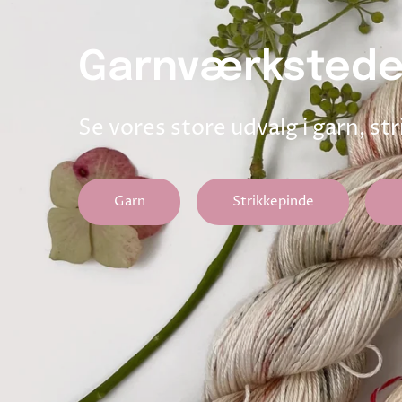
Garnværkstede
Se vores store udvalg i garn, st
Garn
Strikkepinde