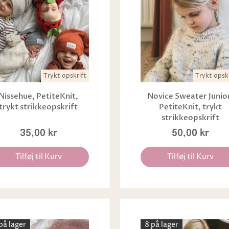
Trykt opskrift
Trykt opskr
Nissehue, PetiteKnit,
Novice Sweater Junio
trykt strikkeopskrift
PetiteKnit, trykt
strikkeopskrift
35,00 kr
50,00 kr
Tilføj til Kurv
Tilføj til Kurv
på lager
8 på lager