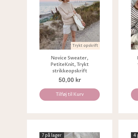
Trykt opskrift
Novice Sweater,
PetiteKnit, Trykt
strikkeopskrift
50,00 kr
Tilføj til Kurv
7 på lager
4 