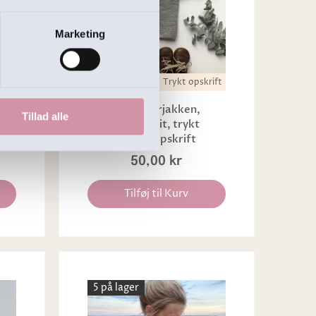
Marketing
ift
Trykt opskrift
it,
Begynderjakken,
Tillad alle
t
PetiteKnit, trykt
strikkeopskrift
50,00 kr
Tilføj til Kurv
5 på lager