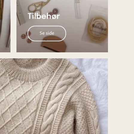
Tilbehør
Se side